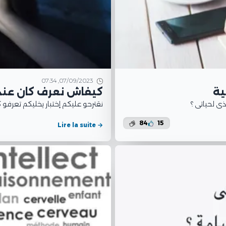
07/09/2023, 07:34
ية
كيفاش نعرف كان عندي)
ي لحياتي ؟
نقترحو عليكم إختبار يخليكم تعرفو.
84
15
Lire la suite →