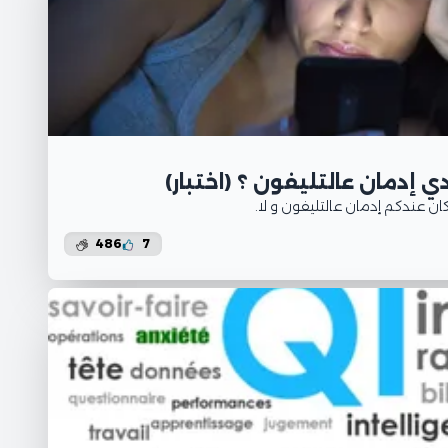
 إدمان عالتليفون ؟ (اختبار
 كان عندكم إدمان عالتليفون و لا
486
7