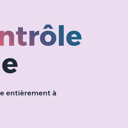
ntrôle
ie
ée entièrement à