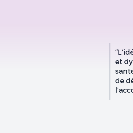
“L'id
et d
sant
de dé
l'ac