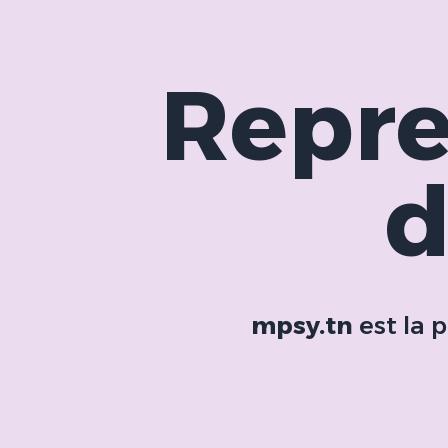
Repre
d
mpsy.tn
est la 