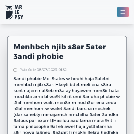
Menhbch njib s8ar 5ater
3andi phobie
Publiée le 08/07/2023, 01:52
3andi phobie Mel 9tates w hedhi haja 5aletni
menhbch njib s8ar. Hkeyti bdet meli ena s8ira
kont najem nal3eb m3a ay hayawen men8ir hata
mochkla ama bl wa9t kif rit omi 3andha phobie w
t5af menhom walit men8ir m noch3or ena zeda
n5af menhom..w walet 3andi barcha mechekl,
(dar sahebty menajamch nmchilha 5ater 3andka
9atous par expml.)Hasilou aad fama mara 9rit li
fama philosophe 9al eli awel haja yet3alamha
s8ir howa la3ned. 9a3det fi mokhi lfekra hedhika