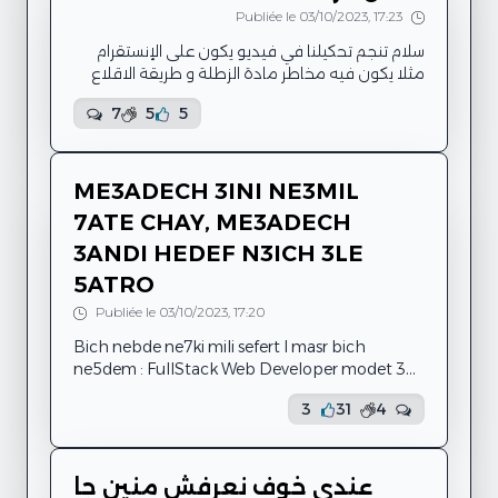
twali tehtam biya w de mm ena nehtam biha
Publiée le 03/10/2023, 17:23
s7ab mou9arbin yaani ena nwali nheb fiha
nwali nghir 3l...
سلام تنجم تحكيلنا في فيديو يكون على الإنستقرام
مثلا يكون فيه مخاطر مادة الزطلة و طريقة الاقلاع
عنها راهي ولات آفة في المجتمع
7
5
5
ME3ADECH 3INI NE3MIL
7ATE CHAY, ME3ADECH
3ANDI HEDEF N3ICH 3LE
5ATRO
Publiée le 03/10/2023, 17:20
Bich nebde ne7ki mili sefert l masr bich
ne5dem : FullStack Web Developer modet 3
chehour, kont ane w we7de5er min brazil, les
3
31
4
etrangères ili ne5dmo f cherike hedhike, kone
s7ab 3adi, 9arene kol chay bin tunis w brazil,
7kine f kol chay, noftro meb3adhne nraw7o
meb3adhne, n7awso f weekend meb3adhne,
عندي خوف نعرفش منين جا