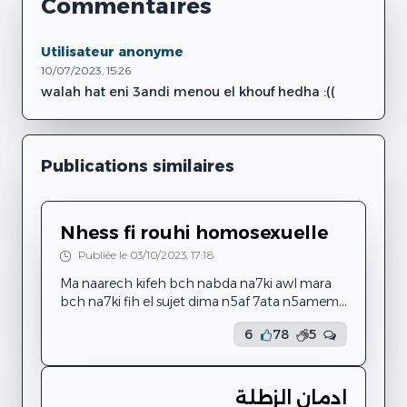
Commentaires
Utilisateur anonyme
10/07/2023, 15:26
walah hat eni 3andi menou el khouf hedha :((
Publications similaires
Nhess fi rouhi homosexuelle
Publiée le 03/10/2023, 17:18
Ma naarech kifeh bch nabda na7ki awl mara
bch na7ki fih el sujet dima n5af 7ata n5amem
fih bini w bin rouhi ama berasmi t3ebt
6
78
5
Behi 7keyti : ena tofla trabit 3al islem w 3al
3adet w ta9alid ama w ena be9ya nekber
7assit eli 3andi des sentiments ll bnet ama
mouch ay tofla. Kif nwali s7ab ena w wahda w
ادمان الزطلة