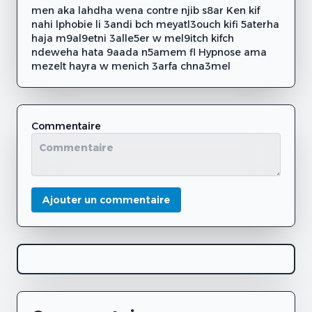
men aka lahdha wena contre njib s8ar Ken kif
nahi lphobie li 3andi bch meyatl3ouch kifi 5aterha
haja m9al9etni 3alle5er w mel9itch kifch
ndeweha hata 9aada n5amem fl Hypnose ama
mezelt hayra w menich 3arfa chna3mel
Commentaire
Ajouter un commentaire