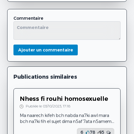
Commentaire
Ajouter un commentaire
Publications similaires
Nhess fi rouhi homosexuelle
Publiée le 03/10/2023, 17:18
Ma naarech kifeh bch nabda na7ki awl mara
bch na7ki fih el sujet dima n5af 7ata n5amem
fih bini w bin rouhi ama berasmi t3ebt
6
78
5
Behi 7keyti : ena tofla trabit 3al islem w 3al