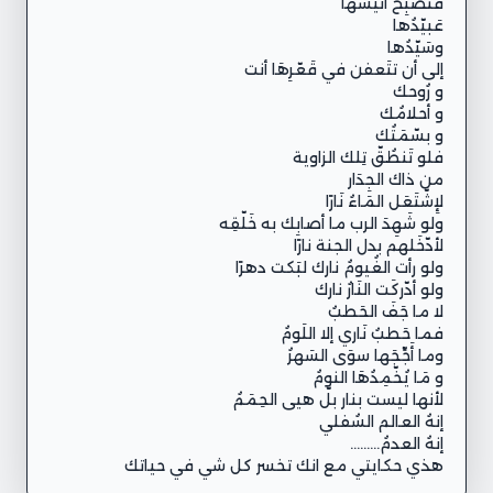
هذي حكايتي مع انك تخسر كل شي في حياتك