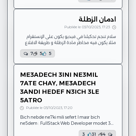
3adet w ta9alid ama w ena be9ya nekber
7assit eli 3andi des sentiments ll bnet ama
mouch ay tofla. Kif nwali s7ab ena w wahda w
ادمان الزطلة
twali tehtam biya w de mm ena nehtam biha
Publiée le 03/10/2023, 17:23
s7ab mou9arbin yaani ena nwali nheb fiha
nwali nghir 3l...
سلام تنجم تحكيلنا في فيديو يكون على الإنستقرام
مثلا يكون فيه مخاطر مادة الزطلة و طريقة الاقلاع
عنها راهي ولات آفة في المجتمع
7
5
5
ME3ADECH 3INI NE3MIL
7ATE CHAY, ME3ADECH
3ANDI HEDEF N3ICH 3LE
5ATRO
Publiée le 03/10/2023, 17:20
Bich nebde ne7ki mili sefert l masr bich
ne5dem : FullStack Web Developer modet 3
chehour, kont ane w we7de5er min brazil, les
3
31
4
etrangères ili ne5dmo f cherike hedhike, kone