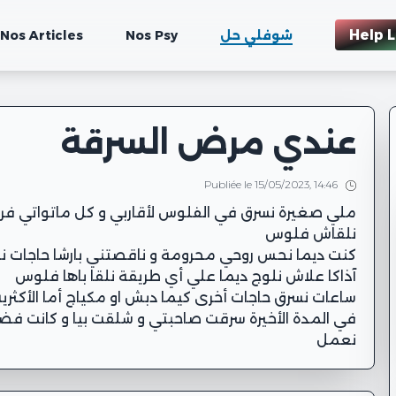
Help L
Nos Articles
Nos Psy
شوفلي حل
عندي مرض السرقة
Publiée le 15/05/2023, 14:46
ملي صغيرة نسرق في الفلوس لأقاربي و كل ماتواتي فر
كنت ديما نحس روحي محرومة و ناقصتني بارشا حاجات نح
في المدة الأخيرة سرقت صاحبتي و شلقت بيا و كانت فضيح
نعمل