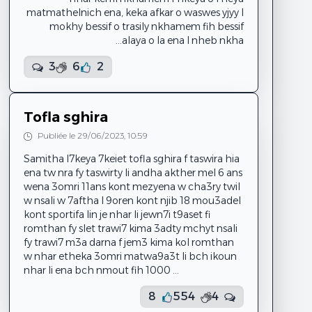
matmathelnich ena, keka afkar o waswes yjyy l
mokhy bessif o trasily nkhamem fih bessif
alaya o la ena l nheb nkha...
3
6
2
Tofla sghira
Publiée le 29/06/2023, 10:59
Samitha l7keya 7keiet tofla sghira f taswira hia
ena tw nra fy taswirty li andha akther mel 6 ans
wena 3omri 11ans kont mezyena w cha3ry twil
w nsali w 7aftha l 9oren kont njib 18 mou3adel
kont sportifa lin je nhar li jewn7i t9aset fi
romthan fy slet trawi7 kima 3adty mchyt nsali
fy trawi7 m3a darna f jem3 kima kol romthan
w nhar etheka 3omri matwa9a3t li bch ikoun
nhar li ena bch nmout fih 1000 ...
8
554
4