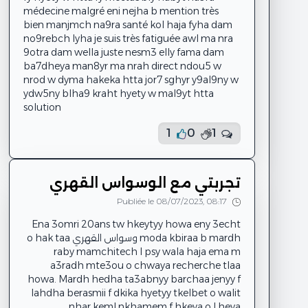
médecine malgré eni nejha b mention très
bien manjmch na9ra santé kol haja fyha dam
no9rebch lyha je suis très fatiguée awl ma nra
9otra dam wella juste nesm3 elly fama dam
ba7dheya man8yr ma nrah direct ndou5 w
nrod w dyma hakeka htta jor7 sghyr y9al9ny w
ydw5ny blha9 kraht hyety w mal9yt htta
solution
1
0
1
تجربتي مع الوسواس القهري
Publiée le 08/07/2023, 08:17
Ena 3omri 20ans tw hkeytyy howa eny 3echt
moda kbiraa b mardh وسواس القهري o hak taa
raby mamchitech l psy wala haja ema m
a3radh mte3ou o chwaya recherche tlaa
howa. Mardh hedha ta3abnyy barchaa jenyy f
lahdha berasmii f dkika hyetyy tkelbet o walit
nhar keml nkhamem f hkeya o l heya