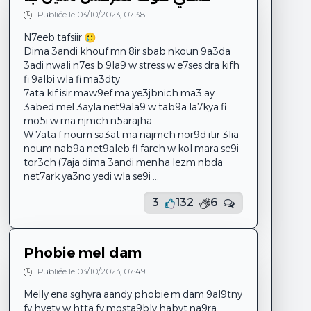
Publiée le 03/10/2023, 07:38
N7eeb tafsiir 🥲
Dima 3andi khouf mn 8ir sbab nkoun 9a3da
3adi nwali n7es b 9la9 w stress w e7ses dra kifh
fi 9albi wla fi ma3dty
7ata kif isir maw9ef ma ye3jbnich ma3 ay
3abed mel 3ayla net9ala9 w tab9a la7kya fi
mo5i w ma njmch n5arajha
W 7ata f noum sa3at ma najmch nor9d itir 3lia
noum nab9a net9aleb fl farch w kol mara se9i
tor3ch (7aja dima 3andi menha lezm nbda
net7ark ya3no yedi wla se9i ...
3
132
6
Phobie mel dam
Publiée le 03/10/2023, 07:49
Melly ena sghyra aandy phobie m dam 9al9tny
fy hyety w htta fy mosta9bly habyt na9ra