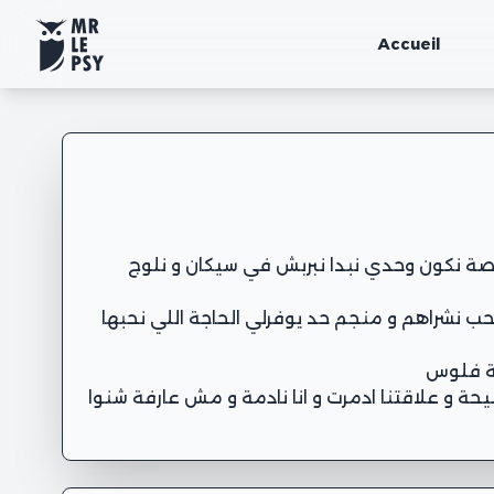
Accueil
صة نكون وحدي نبدا نبربش في سيكان و نلوج
ب نشراهم و منجم حد يوفرلي الحاجة اللي نحبها
ة و علاقتنا ادمرت و انا نادمة و مش عارفة شنوا