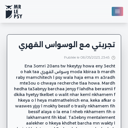
تجربتي مع الوسواس القهري
Publiée le 08/05/2023, 23:45
Ena 3omri 20ans tw hkeytyy howa eny 3echt
moda kbiraa b mardh وسواس القهري o hak taa
raby mamchitech l psy wala haja ema m a3radh
mte3ou o chwaya recherche tlaa howa. Mardh
hedha ta3abnyy barchaa jenyy f lahdha berasmii f
dkika hyetyy tkelbet o walit nhar keml nkhamem f
hkeya o l heya matmathelnich ena, keka afkar o
waswes yjyy l mokhy bessif o trasily nkhamem fih
bessif alaya o la ena l nheb nkhamem fih o
lakhamamt fih kbal. Ta3ebny mentalement
aalekher o hkeya khdhet barcha mn wakty l