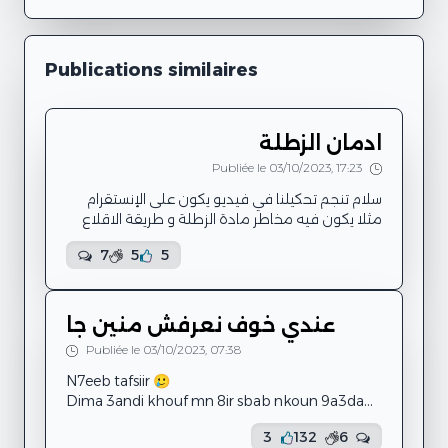
Publications similaires
ادمان الزطلة
Publiée le 03/10/2023, 17:23
سلام تنجم تحكيلنا في فيديو يكون على الإنستقرام
مثلا يكون فيه مخاطر مادة الزطلة و طريقة الاقلاع
عنها راهي ولات آفة في المجتمع
7
5
5
عندي خوف نعرفش منين جا
Publiée le 03/10/2023, 07:38
N7eeb tafsiir 🥲
Dima 3andi khouf mn 8ir sbab nkoun 9a3da
3adi nwali n7es b 9la9 w stress w e7ses dra kifh
3
132
6
fi 9albi wla fi ma3dty