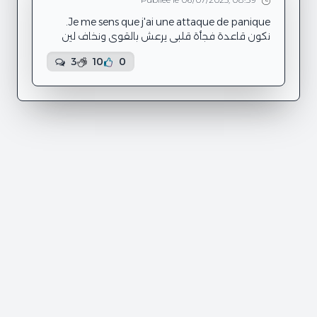
nhar li ena bch nmout fih 1000 ...
نكون قاعدة فجأة قلبي يرعش بالقوي ونخاف لين
نقول باش ياقف ونموت، نبدا نحب نتغلب عليه
3
10
0
الإحساس هذا ونجمتش، ولات تصيرلي كل يوم الحكاية
يعني حاجة موجودة في روتيني اليومي ومقلقتني
برشا، ديما مفجوعة وخايفة، مرات نبدا راقدة ونقوم
مفجوعة زادة.