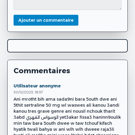
Ajouter un commentaire
Commentaires
Utilisateur anonyme
30/12/2023, 18:57
Ani mrotht bih ama sada9ni bara 5outh dwe ani
5thit sertraline 50 mg wl waswes ali kanou 3andi
kanou tres grave genre ani nousil nchouk tharit
3abd الوسواس القهري yet3akar fissa3 haninn9oulik
min taw bara 5outh dwee w taw tchouf kifach
hyatik twali bahya w ani wlh wlh dweee raja3li