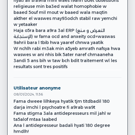
hyati ali sra9ha mini waes l9ahri bdet obsessions
religieuse min ba3ed walat homophobie w
baaed 5ouf mil mout w baaed wala maqtin
akther el waswes may93odch stabil raw yemchi
w yetaaker
Haja o5ra bara a9ra 3al ERP (التعرض و منع
الإستجابة) w fama ocd and anxeity ocd=waswas
9ahrii bara l tbib hwa yaaref chnwa yaatik
W nchlh rabi m3ak min a5yeb amrath nafsya hwa
waswes w ani nhis bik 5ater naref chmaaneha
3andi 5 ans bih w taw bch bdit traitement wl les
resultats sont tres positifs
Utilisateur anonyme
08/01/2024, 11:36
Fama dweee lilhkeya hyatik tjm titdbadil 180
darja imchi l psychoatre fi a9rab wa9t
Fama stigma 3ala antidepresseurs mil jahl w
ta5alof mtaa laabed
Ana l antidepresseur badali hyati 180 degree
hmdlh!