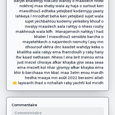
darjet khaletnyy nok3ed wahdy o maadech nheb
nokhrej maa shaby wala ay haja o surtout ken
mawdhou3 edheka yetejbed kodemyyy yaany
lahkeya l mrodhet beha ken yetejbed sujet wala
sujet yechbahlou kodemy yerkebny khouf o
nwalyy maadech aala rahtyy o nhess rouhy
makhnouk wala kifh . Manajamech nahkyy l had
khater l mawdhou3 sensible barcha o
mayetehkech o najamtech nemchy l psy mn
dhourouf okhra dnc kaadet wahdyy keka o
khalitha aala rabyy ema lhamdoulh y raby hany
ltw kaad nethasen. Nhess l ena brit menou ema
just mezel chwaya afkar khayba yjiw seaa seaa
ema mezelt kol nhar yjiwnyy afkar khayba ema
khir b barchaaa mn kbal. maa 3elm enou mardh
hedha maaya mn août 2022 berasmi allah
laywarih lhad o nchallah raby yachfii kol mridh 🤲
Commentaire