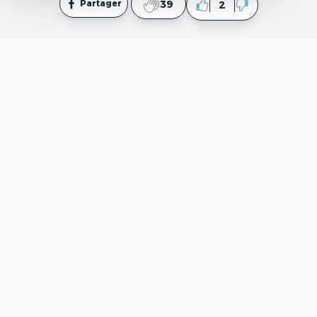
Partager
39
2
mpsy.tn
est un site web informatif qui fournit des
contenus élaborés par des professionnels en
psychologie et en coaching ainsi que des rédacteurs. Il
est important de noter que ce site ne fournit pas de
thérapie ou d'assistance médicale directe. En outre, il
convient de souligner que les contenus du site ne
peuvent en aucun cas remplacer une recommandation
médicale, telle qu'un traitement ou une prescription. Si
vous avez besoin d'une assistance médicale, veuillez
vous rendre aux services ou centres d'urgence les plus
proches.