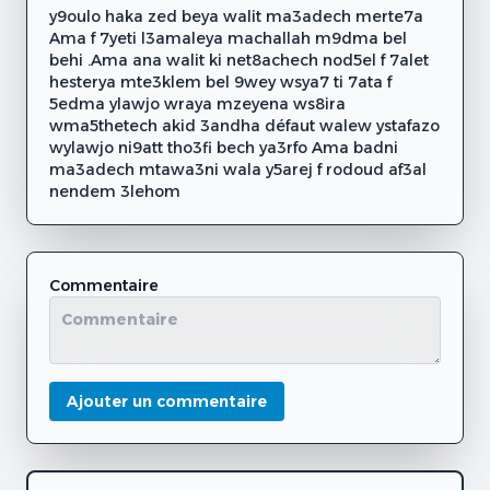
y9oulo haka zed beya walit ma3adech merte7a
Ama f 7yeti l3amaleya machallah m9dma bel
behi .Ama ana walit ki net8achech nod5el f 7alet
hesterya mte3klem bel 9wey wsya7 ti 7ata f
5edma ylawjo wraya mzeyena ws8ira
wma5thetech akid 3andha défaut walew ystafazo
wylawjo ni9att tho3fi bech ya3rfo Ama badni
ma3adech mtawa3ni wala y5arej f rodoud af3al
nendem 3lehom
Commentaire
Ajouter un commentaire