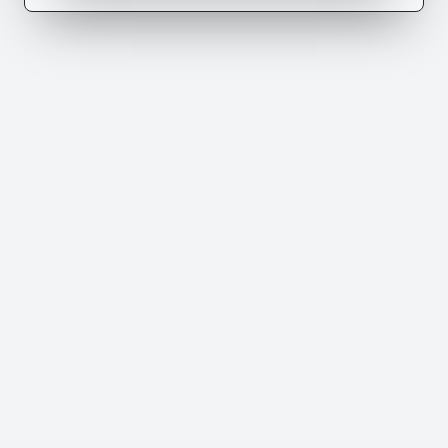
ىول في المعتمدية متاعنا أما ناكل في الضرب و
البخس ما نعرش علاه . سنين ما يعيطليش بإسمي
يعيطلي يا راس اللحم يا بهيم يا مارس الطويل . تعبت
ما لقيتش الحل . نكر...