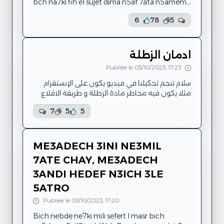
bch na7ki fih el sujet dima n5af 7ata n5amem
fih bini w bin rouhi ama berasmi t3ebt
6
78
5
Behi 7keyti : ena tofla trabit 3al islem w 3al
3adet w ta9alid ama w ena be9ya nekber
7assit eli 3andi des sentiments ll bnet ama
mouch ay tofla. Kif nwali s7ab ena w wahda w
ادمان الزطلة
twali tehtam biya w de mm ena nehtam biha
Publiée le 03/10/2023, 17:23
s7ab mou9arbin yaani ena nwali nheb fiha
nwali nghir 3l...
سلام تنجم تحكيلنا في فيديو يكون على الإنستقرام
مثلا يكون فيه مخاطر مادة الزطلة و طريقة الاقلاع
عنها راهي ولات آفة في المجتمع
7
5
5
ME3ADECH 3INI NE3MIL
7ATE CHAY, ME3ADECH
3ANDI HEDEF N3ICH 3LE
5ATRO
Publiée le 03/10/2023, 17:20
Bich nebde ne7ki mili sefert l masr bich