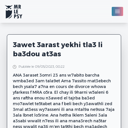
3awet 3arast yekhi tla3 li
ba3dou at3as
Publiée le 09/05/2023, 00:22
ANA 3araset 3omri 23 ans w7abito barcha
wmba3ed 3am tala9et Ama 7assito mat3ebech
bech ysala7 a7na en cours de divorce whowa
yfarkess f MRA o5ra. El chay ili 9harni w5aleni 6
ans raftha enou n3awed el tajrba ba3ed
mo7awlet te5tabet ana f beli bech y3awathli zed
3mal at3ess wy7asseni ili ana mtal9a ne9ssa 7aja
3ala lbnet lo5rine. Ana hetha lklem 5aleni 3ala
a3sabi wwalit n7ess ili ana mana3rech na5tar
ness wwalit na3ti m'en ta9thi bech ma3adech