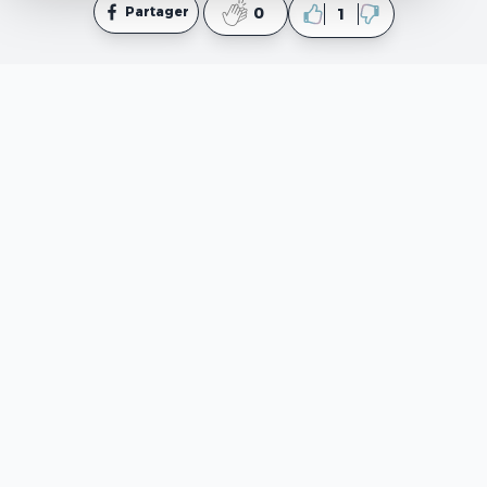
Partager
0
1
mpsy.tn
est un site web informatif qui fournit des
contenus élaborés par des professionnels en
psychologie et en coaching ainsi que des rédacteurs. Il
est important de noter que ce site ne fournit pas de
thérapie ou d'assistance médicale directe. En outre, il
convient de souligner que les contenus du site ne
peuvent en aucun cas remplacer une recommandation
médicale, telle qu'un traitement ou une prescription. Si
vous avez besoin d'une assistance médicale, veuillez
vous rendre aux services ou centres d'urgence les plus
proches.