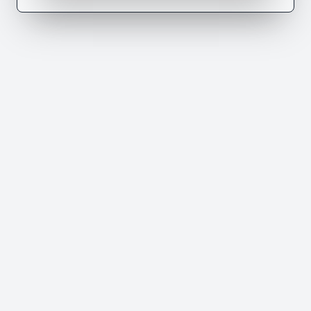
bera8m nafrah ama nhs rouhi mensada9ch
mefhemtch aaleh ???