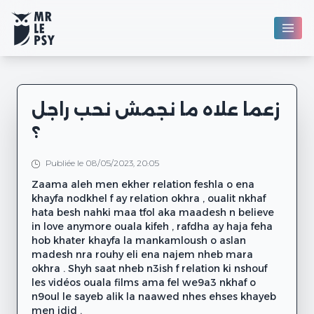
زعما علاه ما نجمش نحب راجل
؟
Publiée le 08/05/2023, 20:05
Zaama aleh men ekher relation feshla o ena
khayfa nodkhel f ay relation okhra , oualit nkhaf
hata besh nahki maa tfol aka maadesh n believe
in love anymore ouala kifeh , rafdha ay haja feha
hob khater khayfa la mankamloush o aslan
madesh nra rouhy eli ena najem nheb mara
okhra . Shyh saat nheb n3ish f relation ki nshouf
les vidéos ouala films ama fel we9a3 nkhaf o
n9oul le sayeb alik la naawed nhes ehses khayeb
men jdid .