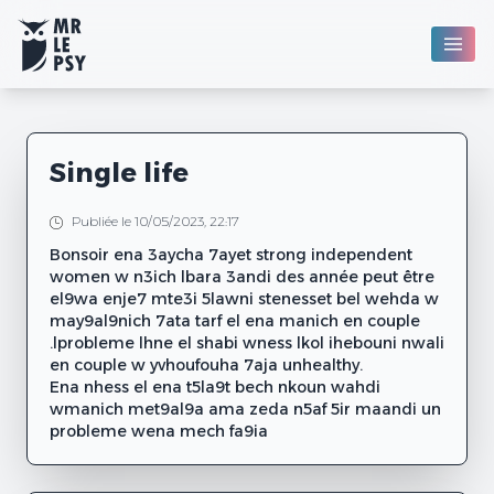
Single life
Publiée le 10/05/2023, 22:17
Bonsoir ena 3aycha 7ayet strong independent
women w n3ich lbara 3andi des année peut être
el9wa enje7 mte3i 5lawni stenesset bel wehda w
may9al9nich 7ata tarf el ena manich en couple
.lprobleme lhne el shabi wness lkol ihebouni nwali
en couple w yvhoufouha 7aja unhealthy.
Ena nhess el ena t5la9t bech nkoun wahdi
wmanich met9al9a ama zeda n5af 5ir maandi un
probleme wena mech fa9ia