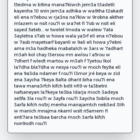
l5edma w b9ina mana7kiwch jem3a t3adetli
kayenha 10 snin jem3a adhika w wa9tha t2akadt
eli ena n7ebou w rja3na na7kiw w 9robna akther
mlazem w nsit rou7i w sra7et fl 7ob w nsit eli
sayed 5ateb... w twelet lmoda w walew 7ata
3ayletna s7ab w howa wala ya3rf eli ena n7ebou
w 7asb mayetsarf bayanli w 9ali eli howa y7ebni
ama m3a hadheka mabatalch w 3ars w 7adhart
m3ah kol chay l3ersou mn awlou l a5rou w
7dhert f wledt martou w m3ah f 7yetou lkol
la7dha bla7dha w nesya rou7i w moch fey9a eli
ena 9a3da ndamer f rou7i l3mor jré beya w zid
ena 3aycha 7keya 8alta dharit biha rou7i ena
tawa mana3rfch kifch bdit nfi9 w ta3betni
nafsaneyan la7keya te3ba ldarja moch 3adeya
se5fa 3la rou7i w 3ayfa rou7i 3aycha 5obila moch
3arfa kifch no5rj menha manajamtch neb3ed 3lih
w manich mnajma nkaml wslt n5amem fl
enti7ara te3baa barcha moch 3arfa kifch
non9odh rou7i