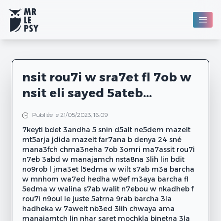
nsit rou7i w sra7et fl 7ob w
nsit eli sayed 5ateb...
Publiée le 21/05/2023, 16:09
7keyti bdet 3andha 5 snin d5alt ne5dem mazelt
mt5arja jdida mazelt far7ana b denya 24 sné
mana3fch chma3neha 7ob 3omri ma7assit rou7i
n7eb 3abd w manajamch nsta8na 3lih lin bdit
no9rob l jma3et l5edma w wilt s7ab m3a barcha
w mnhom wa7ed hedha w9ef m3aya barcha fl
5edma w walina s7ab walit n7ebou w nkadheb f
rou7i n9oul le juste 5atrna 9rab barcha 3la
hadheka w 7awelt nb3ed 3lih chwaya ama
manajamtch lin nhar saret mochkla binetna 3la