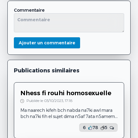
Commentaire
Ajouter un commentaire
Publications similaires
Nhess fi rouhi homosexuelle
Publiée le 03/10/2023, 17:18
Ma naarech kifeh bch nabda na7ki awl mara
bch na7ki fih el sujet dima n5af 7ata n5amem
fih bini w bin rouhi ama berasmi t3ebt
6
78
5
Behi 7keyti : ena tofla trabit 3al islem w 3al
3adet w ta9alid ama w ena be9ya nekber