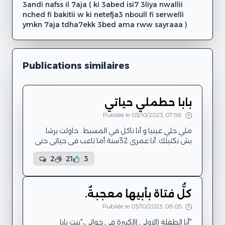
3andi nafss il 7aja ( ki 3abed isi7 3liya nwallii
nched fi bakitii w ki netefja3 nboull fi serwelli
ymkn 7aja tdha7ekk 3bed ama rww sayraaa )
Publications similaires
بابا حطملي حياتي
Publiée le 03/10/2023, 07:58
ملي حلي عينيا و أنا ناكل في المسبط . حاولت برشا
بش نكتبلك. أنا عمري 32سنة أما تاعب في حياتي حتى
الطفلة لي معايا غالكة فيا مسكينة . ملي حليت عنايا
2
21
3
و أنا نعني فيه . خلاني أسفل السافلين ضربني هنتلني
حقرني عذبني كلو بحجة القراية.أنا في المكتب ناجح
ىول في المعتمدية متاعنا أما ناكل في الضرب و
البخس ما نعرش علاه . سنين ما يعيطليش بإسمي
كلُّ فتاة بأبيها معجبةٌ.
يعيطلي يا راس اللحم يا بهيم يا مارس الطويل . تعبت
Publiée le 03/10/2023, 08:05
ما لقيتش الحل . نكر...