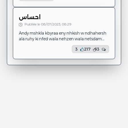
عائلتي لي من وقائع او امور تتعلق بي الا القليل اي
بشكل طفيف للغاية و هذا الى جانب فقداني للتركيز
بطريقة غير متحكم فيها و احيانا او كثيرا ما انسى
احساس
اسامي اصدقائي او حتى أخطأ في تسمية صديقتي
Publiée le 08/07/2023, 08:29
بإسم اخرى هاته المش...
Andy mshkla kbyraa eny nhkish w ndhahersh
ala ruhy ki nfed wala nehzen wala netsdam
wala tsyr ay haja dyma kodem nes nadhhek w
3
217
3
nghanyy w labes alya hata wahdyy walyt nkul
nrml labs ady hata ki byny w byn ruhy maash
njm nhes bshy maash netsdam mn shy maash
npki tkhayl walut nhb nra ruhy npki maash
njm npki maash njm nhes bshy walyt nhes ly
ena ma3ash nhes bshy.... maash tjm tahbtly
hata dm3a mahma ...