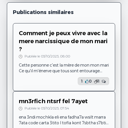
Publications similaires
Comment je peux vivre avec la
mere narcissique de mon mari
?
Publiée le 03/10/2023, 08:00
Cette personne c'est la mère de mon mon mari
Ce qu'il m'énerve que tous sont entourage
crois en elle parce qu'elle est tjrs disponible
1
0
1
pour les aider et elle les faire croire que sans elle
ils vont perdre leur vie
Le pire que mon mari il ne peut rien faire sans
son accord ou son avis ou sans ses aides ( se
mn3rfich ntsrf fel 7ayet
qu'elle fait comprendre bien sûr ce n'est pas
Publiée le 03/10/2023, 07:54
juste ) le problème qu'elle a essayé de faire...
ena 3ndi mochkla eli ena fadha7a wsilt marra
7ata code carta 3tito l tofla kont 7sbtha s7bti