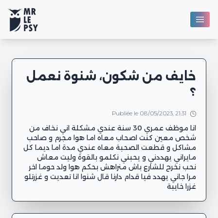
خايف من شكون، شنوة نعمل
؟
Publiée le 08/05/2023, 21:31
انا موظف عمري 30 سنة عندي مشكلة اني نخاف من
شخص معين كنت اصحاب معاه اما هوا مجرم و صاحب
مشاكل و قطعت الصحبة معاه عندي مدة اما ديما كل
مايراني يهددني و يحبني نكلمو بالقوة وليت معاش
نحب نخرح للشارع باش منراهش بحكم هوا ولد حوما اخر
مرا جاني يهدد فيا قدام دارنا قال شنوا انا تعديت و غزرتلو
غزرا خايبة