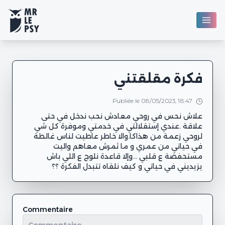
فكرة مقلقتني
Publiée le 08/05/2023, 18:47
علاش نحس في روحي معادش نحب ندخل في حتى
علاقة .عندي إستقلالتي في خدمتي وموفرة كل شي
لروحي زعمة من هذاكا.والا خاطر عاطيت لناس غالطة
في حياتي من عمري و ما ثمرش معاهم واليت
مستحفضة ع قلبي ...وإلا قاعدة نلوج ع اللي باش
يزيديني في حياتي و كيف نلقاه تتبدل الفكرة ؟؟
Commentaire