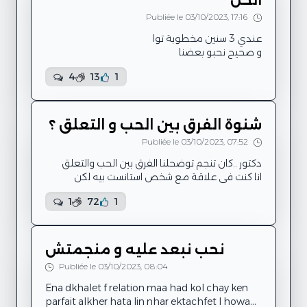
الحل
s7ab mou9arbin yaani ena nwali nheb fiha
nwali nghir 3l...
Publiée le 03/10/2023, 17:16
على اول ما عرفتو حشام برشا للدرجة كي نبداو معا
4
13
1
ليمات لولى كان هكا هكا بيا و توا بطول المدة نقص
هو صحيح موش مقصر بحكم الخدمة و الضغط اما
شنوة الفرق بين الحب و التعلق ؟
Publiée le 03/10/2023, 07:52
نكذب كان نقلك مانيش خرنانة خاتر بعد ساعات كيف
نراه يروح مالخدمة كل يوم في نفس الوقت و نفس
انا كنت في علاقة مع شخص استانست بيه لكن
...
احساس الحب ماكانش قوي ياخي قصيتها لكن بقا
1
72
1
التواصل لمدة سنة لين الطرف المقابل طلب انو
ينتهي التواصل تماما ومن وقتها انا تو عندي مدة
مكتئب وفي تعب كبير ..منعرش اش نتصرف
نحب نبعد عليه و منجمتش
Publiée le 03/10/2023, 08:04
Ena dkhalet f relation maa had kol chay ken
parfait alkher hata lin nhar ektachfet l howa