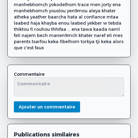
manhebhomch yokodelhom trace men jorty ena
manhebhomch youslou yen9mou aleya khater
atheka yaather baarcha hata al confiance mtaa
laabed haja khayba enou laabed yekber w tebda
thiktou fi rouhou thhifaa ... ena tawa kaada naml
feli najem bech manen9mch khater naref eli mes
parents tsarfou keka fibelhom torbya tji keka alors
que c'est faux
Commentaire
Ajouter un commentaire
Publications similaires