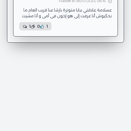
(lexomyl......
Publiée le 08/07/2023, 08:16
عسلامة علاقتي ببابا متوترة بارشا عنا قريب العام ما
نحكيوش أنا عرفت إلي هو إخون في أمي و أنا مشيت
عاودتلها إلي عرفتو الكل و من وقتها لا عاد يحكي
1
0
1
معايا لا يصرف عليا قول ما جابنيش لدنيا أصلا خلاني
نحس روحي يتيم الاب بالراغم إلي هو حي و أذاكا أثر
على نفسيتي و ما عادش نجم نعطي الثيقة في حد
بعد ما تزعزعت ثيقتي فيه. تنجموشي تنصحوني
شنوة نجم نعمل باش نرتاح خاتر نحس ببرشة ذنب و
حزن