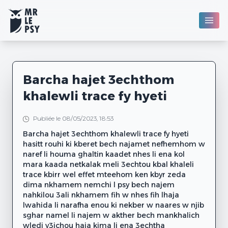
Barcha hajet 3echthom
khalewli trace fy hyeti
Publiée le 08/05/2023, 18:53
Barcha hajet 3echthom khalewli trace fy hyeti
hasitt rouhi ki kberet bech najamet nefhemhom w
naref li houma ghaltin kaadet nhes li ena kol
mara kaada netkalak meli 3echtou kbal khaleli
trace kbirr wel effet mteehom ken kbyr zeda
dima nkhamem nemchi l psy bech najem
nahkilou 3ali nkhamem fih w nhes fih lhaja
lwahida li narafha enou ki nekber w naares w njib
sghar namel li najem w akther bech mankhalich
wledi y3ichou haja kima li ena 3echtha