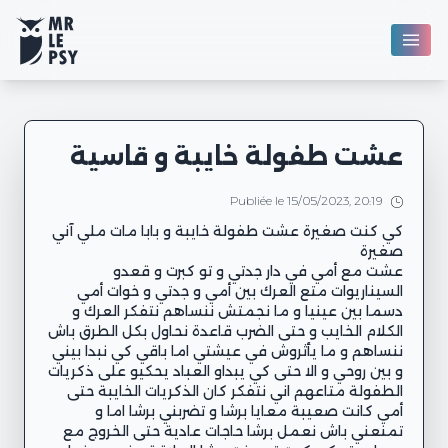
عشت طفولة خايبة و قاسية
Publiée le 15/05/2023, 20:19
كي كنت صغيرة عشت طفولة خايبة و بابا مات ملي آني
عشت مع أمي في دار جدتي و تو كبرت و قعدو
السيناريوات متع العرك بين أمي و جدتي و خوات أمي
دسما بين عينيا و ما نجمتش ننساهم نتفكر العرك و
الكلام الخايب و حتى الضرب قاعدة نحاول بكل الطرق باش
ننساهم و ما يأثروش في عيشتي اما باقي كي نبدا بيني
و بين روحي و الا حتى كي يبداو العباد يحكيو على ذكريات
الطفولة متاعهم اني نتفكر كان الذكريات الخايبة حتى
أمي كانت صعيبة معايا برشا و تضربني برشا اما و
تمنعني باش نعمل برشا حاجات عادية حتى الخروج مع