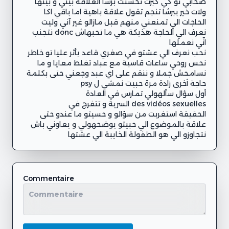
صحابي تو كي كبرت تحسنت برشا العلاقة بيني و بينها
ولات خير ببرشا تنجم تقول علاقة باهية اما باقي اكا
الحاجات الي تمنعني منهم قبل مازالو غير آني وليت
نعرف الي الحاجة هذيكة هي ما تحبهاش donc نتجنب
نحب نعرف الي عشتو في صغري قاعد يأثر عليا تو خاطر
نحس روحي ساعات قاسية مع عباد تغلط معايا و ما
الحقيقة استغربت من سؤالو و حسيتو ما عندو حتى
علاقة بالموضوع الي حبيتو يوضحهولي و يعاوني باش
نتجاوزو الي هو الطفولة الخايبة الي عشتها
Commentaire