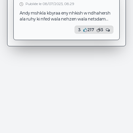
اسامي اصدقائي او حتى أخطأ في تسمية صديقتي
Publiée le 08/07/2023, 08:29
بإسم اخرى هاته المش...
Andy mshkla kbyraa eny nhkish w ndhahersh
ala ruhy ki nfed wala nehzen wala netsdam
wala tsyr ay haja dyma kodem nes nadhhek w
3
217
3
nghanyy w labes alya hata wahdyy walyt nkul
nrml labs ady hata ki byny w byn ruhy maash
njm nhes bshy maash netsdam mn shy maash
npki tkhayl walut nhb nra ruhy npki maash
njm npki maash njm nhes bshy walyt nhes ly
ena ma3ash nhes bshy.... maash tjm tahbtly
hata dm3a mahma ...