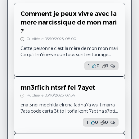
Comment je peux vivre avec la
mere narcissique de mon mari
?
Publiée le 03/10/2023, 08:00
Cette personne c'est la mère de mon mon mari
Ce qu'il m'énerve que tous sont entourage
crois en elle parce qu'elle est tjrs disponible
1
0
1
pour les aider et elle les faire croire que sans elle
ils vont perdre leur vie
Le pire que mon mari il ne peut rien faire sans
son accord ou son avis ou sans ses aides ( se
mn3rfich ntsrf fel 7ayet
qu'elle fait comprendre bien sûr ce n'est pas
Publiée le 03/10/2023, 07:54
juste ) le problème qu'elle a essayé de faire...
ena 3ndi mochkla eli ena fadha7a wsilt marra
7ata code carta 3tito l tofla kont 7sbtha s7bti
ama hiya tl3t 5admit mo5ha m3aya w 5dhetli
1
0
0
flossi w 3adetha 3liya f barcha 7ajett w kol
chey fi 7yetti na7kih n3rfch 3lh 3andi f mo5i eli
ena lazim na7ki barcha 7ajet t5osni w mnjmch