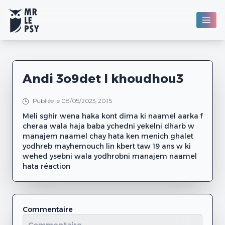
Andi 3o9det l khoudhou3
Publiée le 08/05/2023, 20:15
Meli sghir wena haka kont dima ki naamel aarka f
cheraa wala haja baba ychedni yekelni dharb w
manajem naamel chay hata ken menich ghalet
yodhreb mayhemouch lin kbert taw 19 ans w ki
wehed ysebni wala yodhrobni manajem naamel
hata réaction
Commentaire