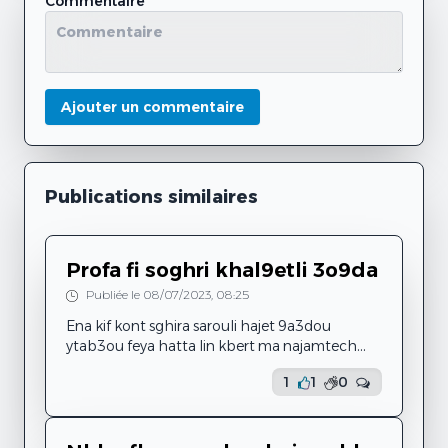
Commentaire
Ajouter un commentaire
Publications similaires
Profa fi soghri khal9etli 3o9da
Publiée le 08/07/2023, 08:25
Ena kif kont sghira sarouli hajet 9a3dou
ytab3ou feya hatta lin kbert ma najamtech
nansa w netaadehom, kont na9ra 3ème année
1
1
0
primaire 9aratni mou3alma mtaa français
kenet dima tadhrabni khater ma na9rach
aandha étude fi darha w ena ma n9oulech l
mes parents li ena kol youm netdhrab, marra