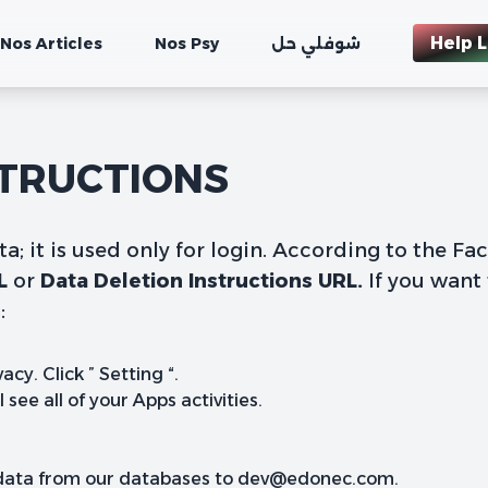
Help L
Nos Articles
Nos Psy
شوفلي حل
STRUCTIONS
; it is used only for login. According to the Fa
RL
or
Data Deletion Instructions URL.
If you want 
:
cy. Click ” Setting “.
see all of your Apps activities.
r data from our databases to
dev@edonec.com.